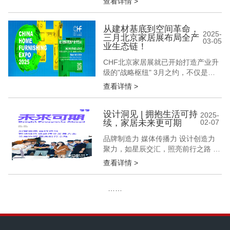
查看详情 >
展会地点 观众入口：东、南、西登录
厅 中国国际展览中心(顺义馆)北京市
顺义区天竺空港城商务区裕翔路88号
从建材基底到空间革命，
2025-
三月北京家居展布局全产
首都国际会展中心（新国展二期） 观
03-05
业生态链！
众从以上任意一个登录区扫码进入展
馆 交通指南 -地铁...
CHF北京家居展就已开始打造产业升
级的"战略枢纽" 3月之约，不仅是展
会之约 更是一场定义产业未来的"生
查看详情 >
态革命" 建材基底×定制中枢×软装终
端的黄金三角 构筑起万亿级家居产业
的完整作战沙盘 CHF北京家居展努力
设计洞见 | 拥抱生活可持
2025-
续，家居未来更可期
02-07
通过重构"资源整合"的维度 将跨界经
销商×先锋设计师×匠心装企×优质供
品牌制造力 媒体传播力 设计创造力
应链企...
聚力，如星辰交汇，照亮前行之路 构
筑交流平台 深挖产品精髓 拓展市场
查看详情 >
版图 共生，待羽翼同展，我们一同闪
耀 “可持续性”已成为当下社会的关注
……
焦点，似浪潮席卷各个领域，深刻影
响着人们的生产活动与生活方式。
“可持续性”覆盖生态环保、健康安
全、资源节约、人文关怀等，关...