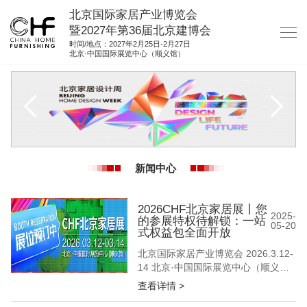
北京国际家居产业博览会
暨2027年第36届北京建博会
时间/地点：2027年2月25日-2月27日
北京·中国国际展览中心（顺义馆）
网站首页
关于我们
展商服务
观众服务
新闻中心
展位图纸
资料下载
2026CHF北京家居展丨您
2025-
的参展特权待解锁：一站
05-20
集团展会
式权益包全面开放
北京国际家居产业博览会 2026.3.12-
参展联络
14 北京·中国国际展览中心（顺义
馆） 当行业深陷“智能参数内卷”“概念
查看详情 >
营销疲劳” 北京家居展选择回归商业