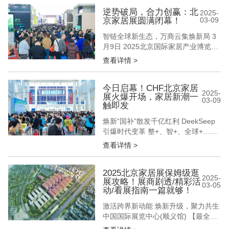
的本质价值 12万㎡实景展区全面开放
15万+专业采购商现场对接 数十场商
逆势破局，合力创赢：北
2025-
京家居展圆满闭幕！
03-09
贸对接会精准匹配 在这个数据至上的
时代 我们始终坚信 真正的商业价值
智链全球新生态，万商云集焕新局 3
始于...
月9日 2025北京国际家居产业博览会
圆满闭幕 从整装革命到智居生态 从
查看详情 >
材质创新到科技融合 以春来北方首个
家居行业升级风向标之势 奏出一部
千帆竞发、百舸争流的产业交响曲 擂
今日启幕！CHF北京家居
2025-
展火爆开场，家居新潮一
响2025年家居人全力增长的新战鼓
03-09
触即发
现场新品臻品展示超万件，成为品牌
方们首发首秀新一年度产...
焕新“国补”散发千亿红利 DeekSeep
引爆时代变革 整+、智+、全球+……
3月6日，CHF北京国际家居展盛大启
查看详情 >
幕 以开年首个家居行业专业综合大展
为姿 以“破局·立势·启新篇”为聚首原
点 以“链接家居新品类 激发跨界新动
2025北京家居展保姆级逛
2025-
展攻略！展商剧透/精彩活
能”为展会新主题 呈现一场北京为
03-05
动/看展指南一篇就够！
圆、辐射全球的家居盛宴 3000+品
牌、1...
激活跨界新动能 焕新升级，聚力共生
中国国际展览中心(顺义馆) 【最全逛
展攻略】助您观展不迷路！ 观展时间