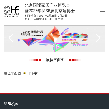
北京国际家居产业博览会
暨2027年第36届北京建博会
时间/地点：2027年2月25日-2月27日
北京·中国国际展览中心（顺义馆）
网站首页
关于我们
展商服务
观众服务
展位平面图
展位图纸
资料下载
展位平面图
[下载]
集团展会
参展联络
组织机构