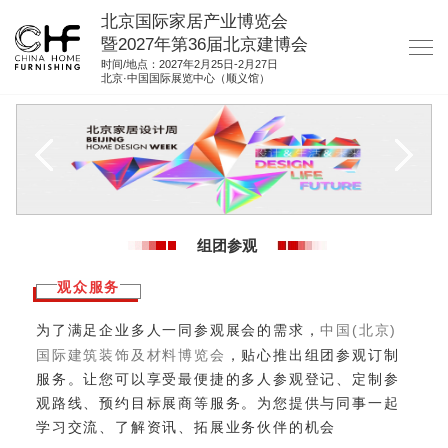
北京国际家居产业博览会
暨2027年第36届北京建博会
时间/地点：2027年2月25日-2月27日
北京·中国国际展览中心（顺义馆）
网站首页
关于我们
展商服务
观众服务
组团参观
展位图纸
观众服务
资料下载
为了满足企业多人一同参观展会的需求，
中国(北京)
集团展会
国际建筑装饰及材料博览会
，贴心推出组团参观订制
参展联络
服务。让您可以享受最便捷的多人参观登记、定制参
观路线、预约目标展商等服务。为您提供与同事一起
学习交流、了解资讯、拓展业务伙伴的机会