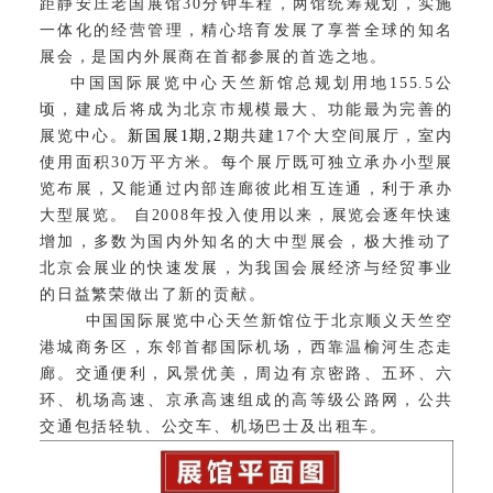
距静安庄老国展馆30分钟车程，两馆统筹规划，实施
一体化的经营管理，精心培育发展了享誉全球的知名
展会，是国内外展商在首都参展的首选之地。
中国国际展览中心天竺新馆总规划用地155.5公
顷，建成后将成为北京市规模最大、功能最为完善的
展览中心。
新国展1期,2期
共建17个大空间展厅，室内
使用面积30万平方米。每个展厅既可独立承办小型展
览布展，又能通过内部连廊彼此相互连通，利于承办
大型展览。 自2008年投入使用以来，展览会逐年快速
增加，多数为国内外知名的大中型展会，极大推动了
北京会展业的快速发展，为我国会展经济与经贸事业
的日益繁荣做出了新的贡献。
中国国际展览中心天竺新馆位于北京顺义天竺空
港城商务区，东邻首都国际机场，西靠温榆河生态走
廊。交通便利，风景优美，周边有京密路、五环、六
环、机场高速、京承高速组成的高等级公路网，公共
交通包括轻轨、公交车、机场巴士及出租车。