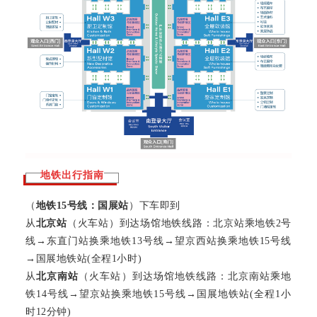
地铁出行指南
（
地
铁15号线：国展站
）
下车即到
从
北京站
（火车站）
到
达场馆地铁线路：北京站
乘
地铁2号
线→东直门站换乘地铁13号线→望京西站换乘
地铁15号线
→
国展
地铁
站(全程1小时)
从
北京南站
（火车站）
到
达场馆地铁线路：北京南站乘地
铁14号线
→
望京站换乘地铁15号线
→
国展
地铁
站
(全程1小
时12分钟)