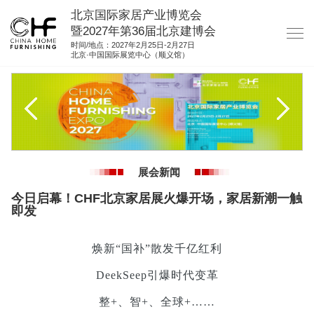
北京国际家居产业博览会
暨2027年第36届北京建博会
时间/地点：2027年2月25日-2月27日
北京·中国国际展览中心（顺义馆）
网站首页
关于我们
展商服务
观众服务
展会新闻
展位图纸
今日启幕！CHF北京家居展火爆开场，家居新潮一触
即发
资料下载
集团展会
焕新“国补”散发千亿红利
参展联络
DeekSeep引爆时代变革
整+、智+、全球+……