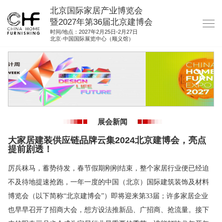
北京国际家居产业博览会
暨2027年第36届北京建博会
时间/地点：2027年2月25日-2月27日
北京·中国国际展览中心（顺义馆）
网站首页
关于我们
展商服务
观众服务
展会新闻
展位图纸
大家居建装供应链品牌云集2024北京建博会，亮点
提前剧透！
资料下载
集团展会
厉兵秣马，蓄势待发，春节假期刚刚结束，整个家居行业便已经迫
不及待地提速抢跑，一年一度的中国（北京）国际建筑装饰及材料
参展联络
博览会（以下简称“北京建博会”）即将迎来第33届；许多家居企业
也早早召开了招商大会，想方设法推新品、广招商、抢流量。接下