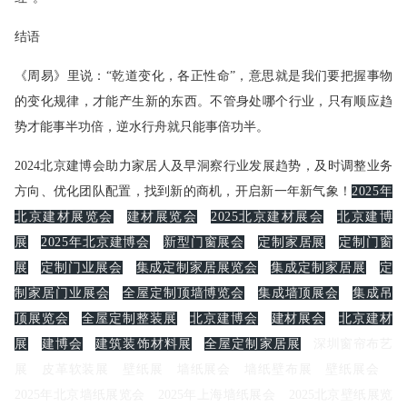
结语
《周易》里说：“乾道变化，各正性命”，意思就是我们要把握事物
的变化规律，才能产生新的东西。不管身处哪个行业，只有顺应趋
势才能事半功倍，逆水行舟就只能事倍功半。
2024北京建博会助力家居人及早洞察行业发展趋势，及时调整业务
方向、优化团队配置，找到新的商机，开启新一年新气象！
2025年
北京建材展览会
建材展览会
2025北京建材展会
北京建博
展
2025年北京建博会
新型门窗展会
定制家居展
定制门窗
展
定制门业展会
集成定制家居展览会
集成定制家居展
定
制家居门业展会
全屋定制顶墙博览会
集成墙顶展会
集成吊
顶展览会
全屋定制整装展
北京建博会
建材展会
北京建材
展
建博会
建筑装饰材料展
全屋定制家居展
深圳窗帘布艺
展
皮革软装展
壁纸展
墙纸展会
墙纸壁布展
壁纸展会
2025年北京墙纸展览会
2025年上海墙纸展会
2025北京壁纸展览