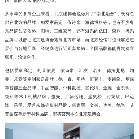
国、放眼国际”的品牌定位。
从今年的参展企业来看，北京建博会也做到了“南北融合”，既有总
部在北方的品牌，如爱家高定、依诗米、海德博格等，也有不少粤
系品牌如艾依格、图特、三维家等，还有浙系的亿田、森歌。粤系
品牌可以借助北京建博会拓展北方市场，而北方经销商也能够通过
展会与各地厂商、经销商进行近距离接触，全国品牌都能再次建立
联系，洽谈合作。
包括爱家高定、柯莱依曼、依诗米、汇友、名汇、德拉斐尼、翊
菲、乐意等定制家居品牌，德丰泰、图特、汇聚丰、麦凯隆、炬森
等智能五金品牌，中品智能、中科数控、富伦特、金雕、金凯玥、
锐科等木工机械品牌，盈曼、启翰远翔、盛奥松、付龙欣、巴迈
隆、采明、爱普来饰等板材品牌，佰家丽、文兴、达美、德尚、艾
普鑫森等新型材料品牌，都将荟聚本次北京建博会。