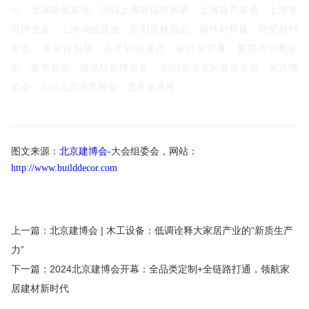
会
北京墙纸展会
2024上海墙纸软装展
上海墙布展会
上海壁
纸博览会
上海墙纸展会
新型壁材展会
墙饰材料展
墙壁材料
展会
皮革软包展
布艺软装展会
家纺布艺展
窗帘布艺展览
会
窗帘展会
墙纸软装博览会
2024年北京家具展览会
家具博
览会
2024北京家具展会
北京家具展
图文来源：
北京建博会
-大会组委会，网站：
http://www.builddecor.com
上一篇：北京建博会 | 木工设备：低调诠释大家居产业的“新质生产
力”
下一篇：2024北京建博会开幕：全品类定制+全链路打通，领航家
居建材新时代