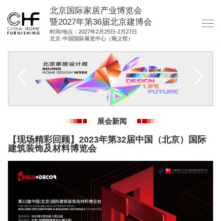
北京国际家居产业博览会
暨2027年第36届北京建博会
时间/地点：2027年2月25日-2月27日
北京·中国国际展览中心（顺义馆）
网站首页
关于我们
展商服务
观众服务
展会新闻
展位图纸
【现场精彩回顾】2023年第32届中国（北京）国际
建筑装饰及材料博览会
资料下载
集团展会
参展联络